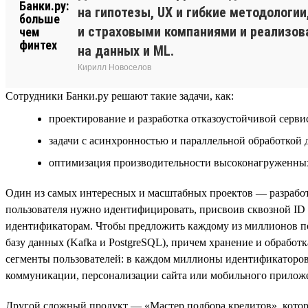
на гипотезы, UX и гибкие методологи
и страховыми компаниями и реализова
на данных и ML.
Кирилл Новоселов
Сотрудники Банки.ру решают такие задачи, как:
проектирование и разработка отказоустойчивой серви
задачи с асинхронностью и параллельной обработкой 
оптимизация производительности высоконагруженных 
Один из самых интересных и масштабных проектов — разработ
пользователя нужно идентифицировать, присвоив сквозной ID 
идентификаторам. Чтобы предложить каждому из миллионов п
базу данных (Kafka и PostgreSQL), причем хранение и обрабо
сегменты пользователей: в каждом миллионы идентификаторов
коммуникации, персонализации сайта или мобильного приложе
Другой сложный продукт — «Мастер подбора кредитов», которы