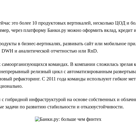
 сейчас это более 10 продуктовых вертикалей, несколько ЦОД и 
ер, через платформу Банки.ру можно оформить вклад, кредит и
родукты в бизнес-вертикалях, развивать сайт или мобильное пр
, DWH и аналитической отчетностью или RnD.
 самоорганизующихся командах. В компании сложилась зрелая к
и, непрерывный релизный цикл с автоматизированным развертыв
ановый рефакторинг. С 2011 года команды используют гибкие ме
ационально.
 с гибридной инфраструктурой на основе собственных и облачн
ые задачи по развитию стабильности и отказоустойчивости.