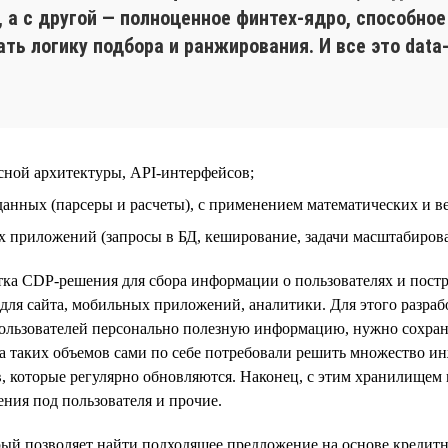
и, а с другой — полноценное финтех-ядро, способн
ть логику подбора и ранжирования. И все это data-
сной архитектуры, API-интерфейсов;
данных (парсеры и расчеты), с применением математических и в
приложений (запросы в БД, кеширование, задачи масштабирова
ка CDP-решения для сбора информации о пользователях и постр
для сайта, мобильных приложений, аналитики. Для этого разра
ользователей персонально полезную информацию, нужно сохран
тка таких объемов сами по себе потребовали решить множество 
, которые регулярно обновляются. Наконец, с этим хранилищем
ния под пользователя и прочие.
й позволяет найти подходящее предложение на основе кредитно