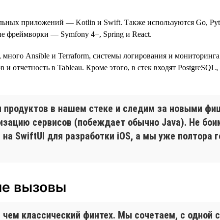
ильных приложений — Kotlin и Swift. Также используются Go, Py
нные фреймворки — Symfony 4+, Spring и React.
ого Ansible и Terraform, системы логирования и мониторинга Logs
n и отчетность в Tableau. Кроме этого, в стек входят PostgreSQL
продуктов в нашем стеке и следим за новыми фи
изацию сервисов (побеждает обычно Java). Не бои
а SwiftUI для разработки iOS, а мы уже полтора г
ые вызовы
 чем классический финтех. Мы сочетаем, с одной 