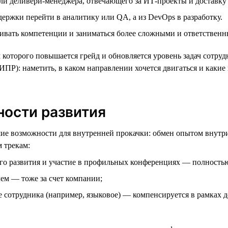
ли деливери-менеджера, отвечающего за ИТ-проекты и доставку 
держки перейти в аналитику или QA, а из DevOps в разработку.
вать компетенции и заниматься более сложными и ответственн
 которого повышается грейд и обновляется уровень задач сотру
ИПР): наметить, в каком направлении хочется двигаться и какие
ности развития
шие возможности для внутренней прокачки: обмен опытом внутр
 трекам:
го развития и участие в профильных конференциях — полностью
лем — тоже за счет компании;
е сотрудника (например, языковое) — компенсируется в рамках