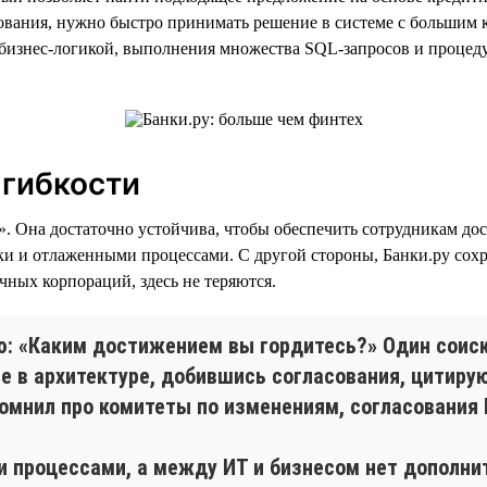
ования, нужно быстро принимать решение в системе с большим ко
 бизнес-логикой, выполнения множества SQL-запросов и процеду
 гибкости
». Она достаточно устойчива, чтобы обеспечить сотрудникам до
ки и отлаженными процессами. С другой стороны, Банки.ру сохра
чных корпораций, здесь не теряются.
ю: «Каким достижением вы гордитесь?» Один соиск
е в архитектуре, добившись согласования, цитирую:
помнил про комитеты по изменениям, согласования И
и процессами, а между ИТ и бизнесом нет дополнит