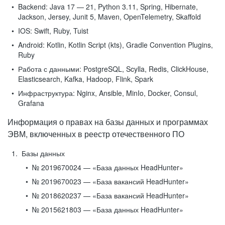
Backend:
Java 17 — 21, Python 3.11, Spring, Hibernate,
Jackson, Jersey, Junit 5, Maven, OpenTelemetry, Skaffold
IOS:
Swift, Ruby, Tuist
Android:
Kotlin, Kotlin Script (kts), Gradle Convention Plugins,
Ruby
Работа с данными:
PostgreSQL, Scylla, Redis, ClickHouse,
Elasticsearch, Kafka, Hadoop, Flink, Spark
Инфраструктура:
Nginx, Ansible, MinIo, Docker, Consul,
Grafana
Информация о правах на базы данных и программах
ЭВМ, включенных в реестр отечественного ПО
Базы данных
№ 2019670024 — «База данных HeadHunter»
№ 2019670023 — «База вакансий HeadHunter»
№ 2018620237 — «База вакансий HeadHunter»
№ 2015621803 — «База данных HeadHunter»