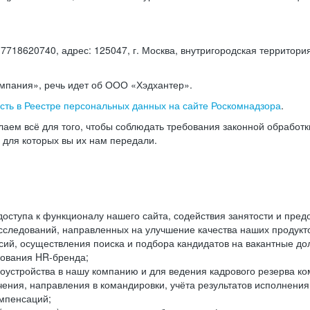
18620740, адрес: 125047, г. Москва, внутригородская территория
омпания», речь идет об ООО «Хэдхантер».
есть в Реестре персональных данных на сайте Роскомнадзора
.
аем всё для того, чтобы соблюдать требования законной обработ
, для которых вы их нам передали.
ступа к функционалу нашего сайта, содействия занятости и пред
следований, направленных на улучшение качества наших продуктов
ий, осуществления поиска и подбора кандидатов на вакантные дол
ования HR-бренда;
оустройства в нашу компанию и для ведения кадрового резерва ко
чения, направления в командировки, учёта результатов исполнени
омпенсаций;