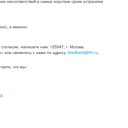
и несоответствий в самые короткие сроки устраняем
он), а именно:
ь согласие, напишите нам: 125047, г. Москва,
р» или свяжитесь с нами по адресу:
feedback@hh.ru
,
итаете, что мы:
а
).