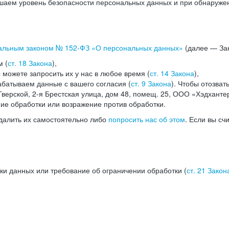
аем уровень безопасности персональных данных и при обнаружени
альным законом №
152-ФЗ
«О персональных данных»
(далее — Зак
м (
ст. 18 Закона
),
можете запросить их у нас в любое время (
ст. 14 Закона
),
абатываем данные с вашего согласия (
ст. 9 Закона
). Чтобы отозват
верской, 2-я Брестская улица, дом 48, помещ. 25, ООО «Хэдханте
ние обработки или возражение против обработки.
далить их самостоятельно либо
попросить нас об этом
. Если вы сч
ки данных или требование об ограничении обработки (
ст. 21 Закон