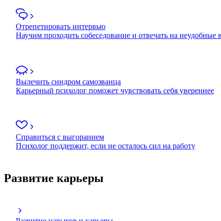
Отрепетировать интервью
Научим проходить собеседование и отвечать на неудобные
Вылечить синдром самозванца
Карьерный психолог поможет чувствовать себя увереннее
Справиться с выгоранием
Психолог поддержит, если не осталось сил на работу
Развитие карьеры
Развитие навыков и карьеры