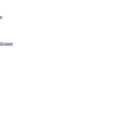
ре
 больше