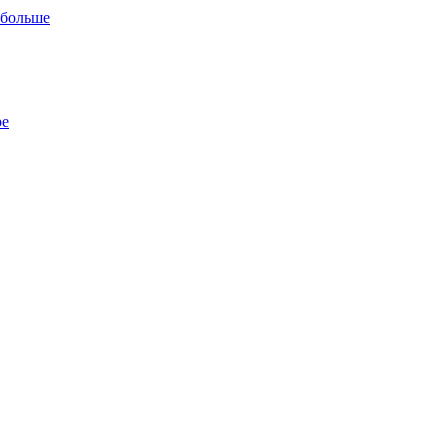
 больше
ре