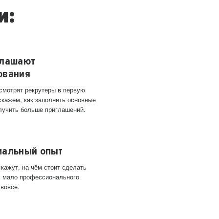
и:
глашают
ования
 смотрят рекрутеры в первую
скажем, как заполнить основные
лучить больше приглашений.
мальный опыт
кажут, на чём стоит сделать
ас мало профессионального
 вовсе.