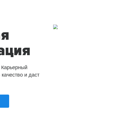
ая
ация
 Карьерный
о качество и даст