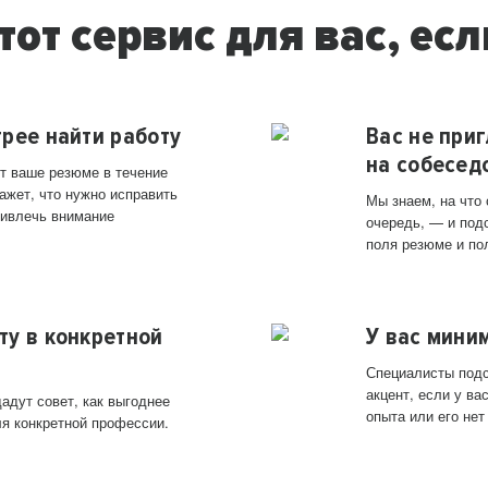
тот сервис для вас, есл
трее найти работу
Вас не при
на собесед
т ваше резюме в течение
ажет, что нужно исправить
Мы знаем, на что
ривлечь внимание
очередь, — и под
поля резюме и по
ту в конкретной
У вас мини
Специалисты подс
акцент, если у в
адут совет, как выгоднее
опыта или его нет
ля конкретной профессии.