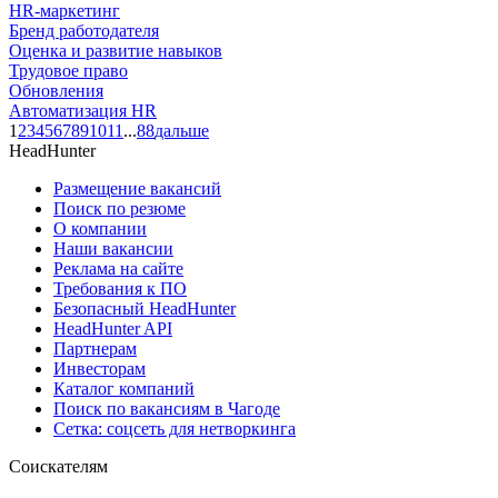
HR-маркетинг
Бренд работодателя
Оценка и развитие навыков
Трудовое право
Обновления
Автоматизация HR
1
2
3
4
5
6
7
8
9
10
11
...
88
дальше
HeadHunter
Размещение вакансий
Поиск по резюме
О компании
Наши вакансии
Реклама на сайте
Требования к ПО
Безопасный HeadHunter
HeadHunter API
Партнерам
Инвесторам
Каталог компаний
Поиск по вакансиям в Чагоде
Сетка: соцсеть для нетворкинга
Соискателям