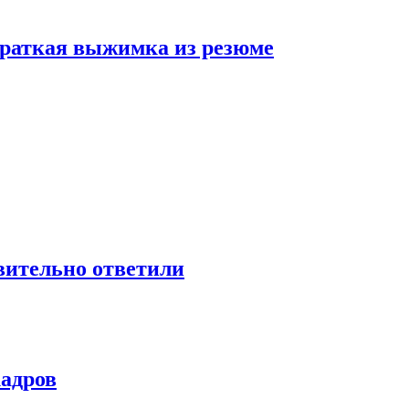
 краткая выжимка из резюме
твительно ответили
кадров