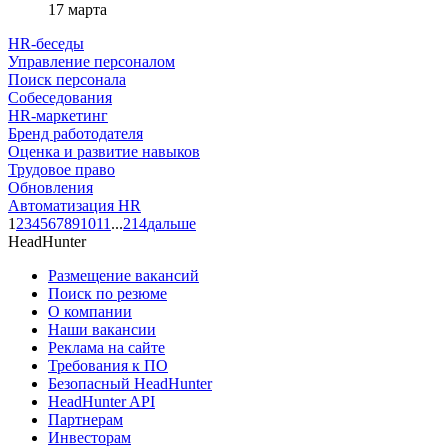
17 марта
HR-беседы
Управление персоналом
Поиск персонала
Собеседования
HR-маркетинг
Бренд работодателя
Оценка и развитие навыков
Трудовое право
Обновления
Автоматизация HR
1
2
3
4
5
6
7
8
9
10
11
...
214
дальше
HeadHunter
Размещение вакансий
Поиск по резюме
О компании
Наши вакансии
Реклама на сайте
Требования к ПО
Безопасный HeadHunter
HeadHunter API
Партнерам
Инвесторам