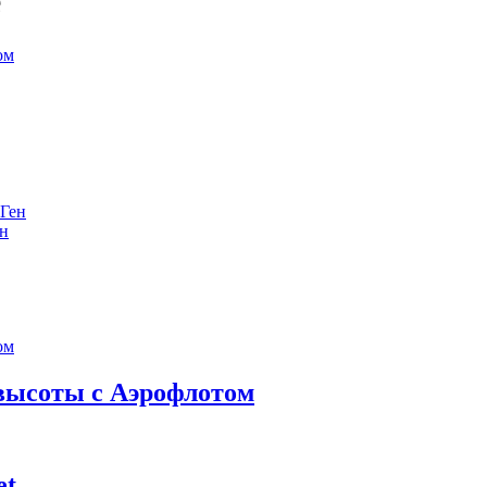
е
ен
 высоты с Аэрофлотом
et