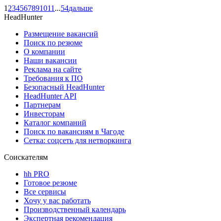
1
2
3
4
5
6
7
8
9
10
11
...
54
дальше
HeadHunter
Размещение вакансий
Поиск по резюме
О компании
Наши вакансии
Реклама на сайте
Требования к ПО
Безопасный HeadHunter
HeadHunter API
Партнерам
Инвесторам
Каталог компаний
Поиск по вакансиям в Чагоде
Сетка: соцсеть для нетворкинга
Соискателям
hh PRO
Готовое резюме
Все сервисы
Хочу у вас работать
Производственный календарь
Экспертная рекомендация