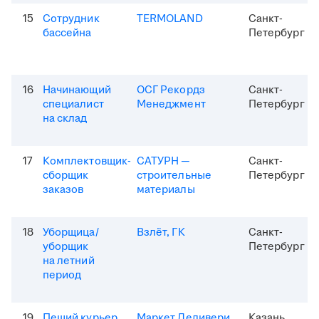
15
Сотрудник
TERMOLAND
Санкт-
бассейна
Петербург
16
Начинающий
ОСГ Рекордз
Санкт-
специалист
Менеджмент
Петербург
на склад
17
Комплектовщик-
САТУРН —
Санкт-
сборщик
строительные
Петербург
заказов
материалы
18
Уборщица/
Взлёт, ГК
Санкт-
уборщик
Петербург
на летний
период
19
Пеший курьер
Маркет Деливери
Казань