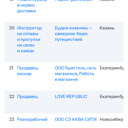
в сервис
доставки
20
Инструктор
Будем знакомы —
Казань
на сплавы
камерное бюро
и прогулки
путешествий
на сапах
и каяках
21
Продавец-
ООО Бристоль, сеть
Екатеринбур
кассир
магазинов, Работа
в магазине
22
Продавец
LOVE REPUBLIC
Екатеринбур
23
Разнорабочий
ООО СЗ АКВА СИТИ
Новосибирск