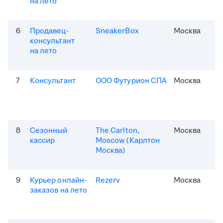
на лето
6
Продавец-
SneakerBox
Москва
консультант
на лето
7
Консультант
ООО Футурион СПА
Москва
8
Сезонный
The Carlton,
Москва
кассир
Moscow (Карлтон
Москва)
9
Курьер онлайн-
Rezerv
Москва
заказов на лето