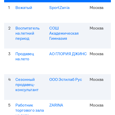
1
Вожатый
SportZania
Москва
2
Воспитатель
СОШ
Москва
на летний
Академическая
период
Гимназия
3
Продавец
АО ГЛОРИЯ ДЖИНС
Москва
на лето
4
Сезонный
ООО Эстилаб Рус
Москва
продавец-
консультант
5
Работник
ZARINA
Москва
торгового зала