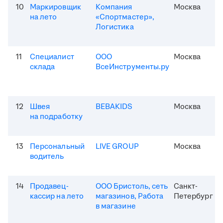
10
Маркировщик
Компания
Москва
на лето
«Спортмастер»,
Логистика
11
Специалист
ООО
Москва
склада
ВсеИнструменты.ру
12
Швея
BEBAKIDS
Москва
на подработку
13
Персональный
LIVE GROUP
Москва
водитель
14
Продавец-
ООО Бристоль, сеть
Санкт-
кассир на лето
магазинов, Работа
Петербург
в магазине