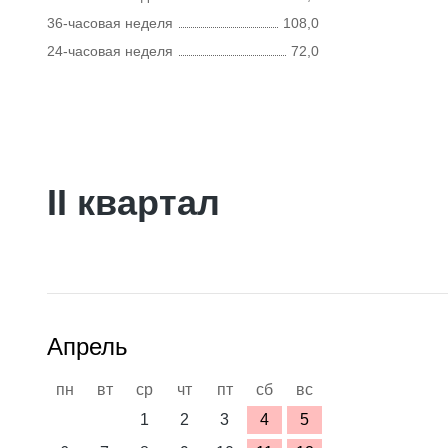
36-часовая неделя
108,0
24-часовая неделя
72,0
II квартал
Апрель
пн
вт
ср
чт
пт
сб
вс
1
2
3
4
5