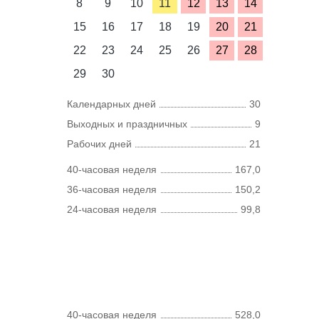
8
9
10
11
12
13
14
15
16
17
18
19
20
21
22
23
24
25
26
27
28
29
30
Календарных дней
30
Выходных и праздничных
9
Рабочих дней
21
40-часовая неделя
167,0
36-часовая неделя
150,2
24-часовая неделя
99,8
40-часовая неделя
528,0