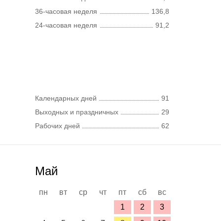
36-часовая неделя
136,8
24-часовая неделя
91,2
Календарных дней
91
Выходных и праздничных
29
Рабочих дней
62
Май
пн
вт
ср
чт
пт
сб
вс
1
2
3